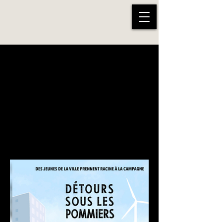
Portfolio DOCUMENTAIRES
Je mets en lumière dans mes
documentaires des aventures
humaines. Au rendez-vous : des
initiatives atypiques, sociales et
environnementales.